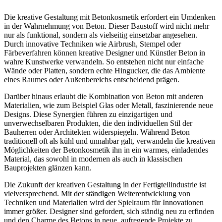
Die kreative Gestaltung mit Betonkosmetik erfordert ein Umdenken
in der Wahrnehmung von Beton. Dieser Baustoff wird nicht mehr
nur als funktional, sondern als vielseitig einsetzbar angesehen.
Durch innovative Techniken wie Airbrush, Stempel oder
Färbeverfahren können kreative Designer und Künstler Beton in
wahre Kunstwerke verwandeln. So entstehen nicht nur einfache
Wände oder Platten, sondern echte Hingucker, die das Ambiente
eines Raumes oder Außenbereichs entscheidend prägen.
Darüber hinaus erlaubt die Kombination von Beton mit anderen
Materialien, wie zum Beispiel Glas oder Metall, faszinierende neue
Designs. Diese Synergien führen zu einzigartigen und
unverwechselbaren Produkten, die den individuellen Stil der
Bauherren oder Architekten widerspiegeln. Während Beton
traditionell oft als kühl und unnahbar galt, verwandeln die kreativen
Möglichkeiten der Betonkosmetik ihn in ein warmes, einladendes
Material, das sowohl in modernen als auch in klassischen
Bauprojekten glänzen kann.
Die Zukunft der kreativen Gestaltung in der Fertigteilindustrie ist
vielversprechend. Mit der ständigen Weiterentwicklung von
Techniken und Materialien wird der Spielraum für Innovationen
immer größer. Designer sind gefordert, sich ständig neu zu erfinden
und den Charme des Betons in neue, aufregende Projekte zu